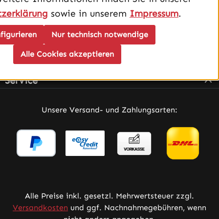
zerklärung
sowie in unserem
Impressum
.
figurieren
Nur technisch notwendige
Alle Cookies akzeptieren
Infos
Service
Unsere Versand- und Zahlungsarten:
Alle Preise inkl. gesetzl. Mehrwertsteuer zzgl.
Versandkosten
und ggf. Nachnahmegebühren, wenn