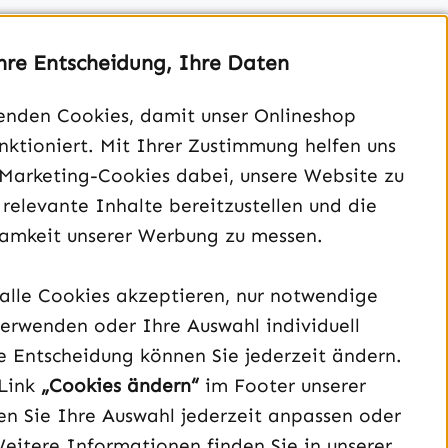
hre Entscheidung, Ihre Daten
enden Cookies, damit unser Onlineshop
unktioniert. Mit Ihrer Zustimmung helfen uns
Unterstützung und Beratung unter:
 Marketing-Cookies dabei, unsere Website zu
040 – 182 295 901
 relevante Inhalte bereitzustellen und die
Mo-Fr, 08:00 - 16:00 Uhr
amkeit unserer Werbung zu messen.
Oder über unser
Kontaktformular
.
alle Cookies akzeptieren, nur notwendige
Vertrag widerrufen
erwenden oder Ihre Auswahl individuell
e Entscheidung können Sie jederzeit ändern.
Schau auf Instagram vorbei – öffnet in neuem Tab (exter
Sieh dir unsere TikTok-Videos an – öffnet in neuem T
Sieh dir unsere Videos auf YouTube an – öffnet i
Link
„Cookies ändern“
im Footer unserer
n Sie Ihre Auswahl jederzeit anpassen oder
Weitere Informationen finden Sie in unserer