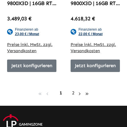
9800X3D | 16GB RTX
9800X3D | 16GB RTX
5080 | 32GB DDR5-
5080 | 64GB DDR5-
6000 | LP Gaming
6000 | White Edition
3.489,03 €
4.618,32 €
Yaro
Preise inkl. MwSt. zzgl.
Preise inkl. MwSt. zzgl.
Versandkosten
Versandkosten
Jetzt konfigurieren
Jetzt konfigurieren
Seite
Seite
1
2