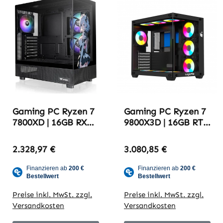
Gaming PC Ryzen 7
Gaming PC Ryzen 7
7800XD | 16GB RX
9800X3D | 16GB RTX
9070 XT | 32GB
5070 TI | 32GB
DDR5-6000 |
DDR5-6000 |
2.328,97 €
3.080,85 €
Thermaltake
Try2709_yt 2,6K
Blackbuild
Edition
Preise inkl. MwSt. zzgl.
Preise inkl. MwSt. zzgl.
Versandkosten
Versandkosten