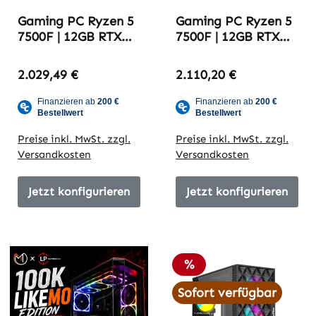
Gaming PC Ryzen 5
Gaming PC Ryzen 5
7500F | 12GB RTX
7500F | 12GB RTX
5070 | 32GB DDR5-
5070 | 32GB DDR5-
6000 | Try2709_yt
6000 | White Edition
2.029,49 €
2.110,20 €
1,7K Edition
Preise inkl. MwSt. zzgl.
Preise inkl. MwSt. zzgl.
Versandkosten
Versandkosten
Jetzt konfigurieren
Jetzt konfigurieren
Rabatt
%
Sofort verfügbar