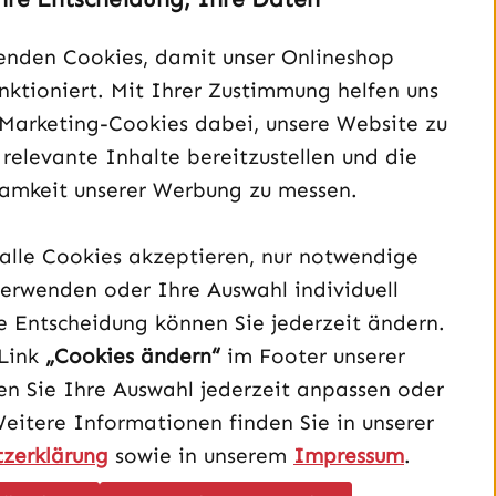
Gaming PC Ryzen 7
Gaming PC Ryzen 7
7800X3D | 12GB RTX
7800X3D | 16GB RTX
enden Cookies, damit unser Onlineshop
5070 | 32GB DDR5-
5070 TI | 32GB
6000 | ITX Edition
DDR5-6000 | LP-
unktioniert. Mit Ihrer Zustimmung helfen uns
2.474,82 €
1.796,80 €
(sofort verfügbar)
Gaming 2,5K Edition
 Marketing-Cookies dabei, unsere Website zu
 relevante Inhalte bereitzustellen und die
amkeit unserer Werbung zu messen.
Preise inkl. MwSt. zzgl.
Preise inkl. MwSt. zzgl.
Versandkosten
Versandkosten
alle Cookies akzeptieren, nur notwendige
Jetzt konfigurieren
Jetzt konfigurieren
erwenden oder Ihre Auswahl individuell
e Entscheidung können Sie jederzeit ändern.
Link
„Cookies ändern“
im Footer unserer
n Sie Ihre Auswahl jederzeit anpassen oder
Weitere Informationen finden Sie in unserer
zerklärung
sowie in unserem
Impressum
.