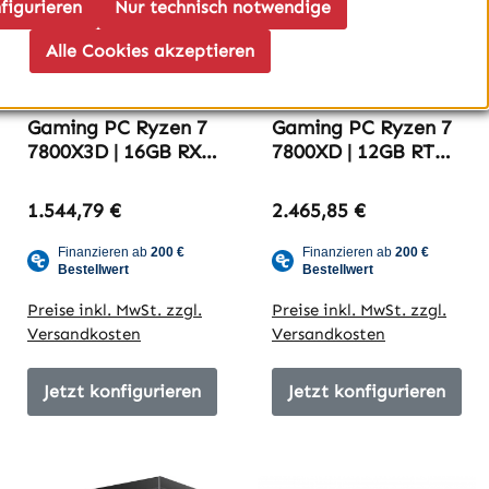
figurieren
Nur technisch notwendige
Alle Cookies akzeptieren
Gaming PC Ryzen 7
Gaming PC Ryzen 7
7800X3D | 16GB RX
7800XD | 12GB RTX
9060 XT| 16GB
5070 | 32GB DDR5-
DDR5-6000 |
6000 | Thermaltake
1.544,79 €
2.465,85 €
Try2709_yt
Whitebuild
Beginner-Edition
Preise inkl. MwSt. zzgl.
Preise inkl. MwSt. zzgl.
Versandkosten
Versandkosten
Jetzt konfigurieren
Jetzt konfigurieren