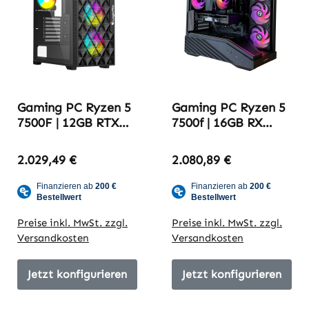
Gaming PC Ryzen 5
Gaming PC Ryzen 5
7500F | 12GB RTX
7500f | 16GB RX
5070 | 32GB DDR5-
9070 XT | 32GB
6000 | Try2709_yt
DDR5-6000 |
2.029,49 €
2.080,89 €
1,7K Edition
ITSWAGNER V4
Preise inkl. MwSt. zzgl.
Preise inkl. MwSt. zzgl.
Versandkosten
Versandkosten
Jetzt konfigurieren
Jetzt konfigurieren