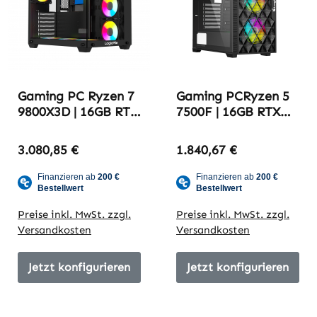
Gaming PC Ryzen 7
Gaming PCRyzen 5
9800X3D | 16GB RTX
7500F | 16GB RTX
5070 TI | 32GB
5060 TI | 32GB
DDR5-6000 |
DDR5-6000 |
3.080,85 €
1.840,67 €
Try2709_yt 2,6K
Try2709_yt 1,5K
Edition
Edition
Preise inkl. MwSt. zzgl.
Preise inkl. MwSt. zzgl.
Versandkosten
Versandkosten
Jetzt konfigurieren
Jetzt konfigurieren