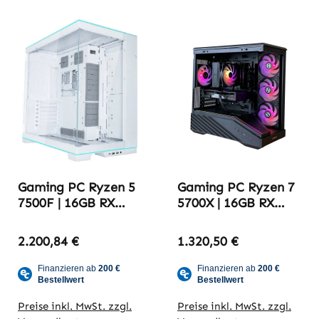
Gaming PC Ryzen 5
Gaming PC Ryzen 7
7500F | 16GB RX
5700X | 16GB RX
9070 XT | 32GB
9060 XT | 16GB
DDR5-6000 |
DDR4-3600 |
2.200,84 €
1.320,50 €
Try2709_yt 2K
ITSWAGNER V2
Whitebuild
Preise inkl. MwSt. zzgl.
Preise inkl. MwSt. zzgl.