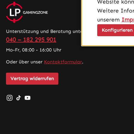
Website könn
Weitere Info
unserem
Imp
Konfigurieren
Unterstützung und Beratung unter:
040 – 182 295 901
Mo-Fr, 08:00 - 16:00 Uhr
Oder über unser
Kontaktformular
.
Vertrag widerrufen
Schau auf Instagram vorbei – öffnet in neuem Tab (exte
Sieh dir unsere TikTok-Videos an – öffnet in neuem 
Sieh dir unsere Videos auf YouTube an – öffnet