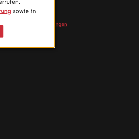
rrufen.
Service
rung
sowie in
FAQ
Produktempfehlungen
Versand