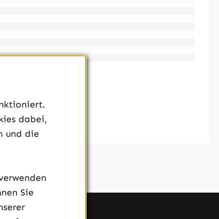
ktioniert.
kies dabei,
n und die
 verwenden
nnen Sie
nserer