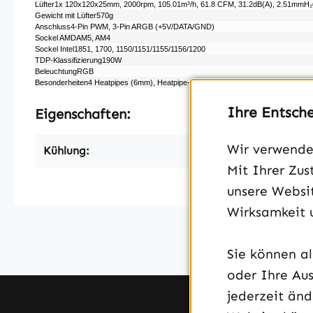
Lüfter1x 120x120x25mm, 2000rpm, 105.01m³/​h, 61.8 CFM, 31.2dB(A), 2.51mmH₂O, 
Gewicht mit Lüfter570g
Anschluss4-Pin PWM, 3-Pin ARGB (+5V/​DATA/​GND)
Sockel AMDAM5, AM4
Sockel Intel1851, 1700, 1150/​1151/​1155/​1156/​1200
TDP-Klassifizierung190W
BeleuchtungRGB
Besonderheiten4 Heatpipes (6mm), Heatpipe-Direct-Touch, schwarzer Kühlkörpe
Ihre Entsch
Eigenschaften:
Wir verwenden
Kühlung:
Luf
Mit Ihrer Zus
unsere Websit
Wirksamkeit 
Sie können a
oder Ihre Aus
jederzeit än