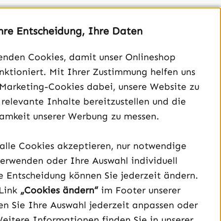
hre Entscheidung, Ihre Daten
enden Cookies, damit unser Onlineshop
unktioniert. Mit Ihrer Zustimmung helfen uns
Unterstützung und Beratung unter:
 Marketing-Cookies dabei, unsere Website zu
040 – 182 295 901
 relevante Inhalte bereitzustellen und die
Mo-Fr, 08:00 - 16:00 Uhr
amkeit unserer Werbung zu messen.
Oder über unser
Kontaktformular
.
alle Cookies akzeptieren, nur notwendige
Vertrag widerrufen
erwenden oder Ihre Auswahl individuell
e Entscheidung können Sie jederzeit ändern.
Schau auf Instagram vorbei – öffnet in neuem Tab (exter
Sieh dir unsere TikTok-Videos an – öffnet in neuem T
Sieh dir unsere Videos auf YouTube an – öffnet i
Link
„Cookies ändern“
im Footer unserer
n Sie Ihre Auswahl jederzeit anpassen oder
Weitere Informationen finden Sie in unserer