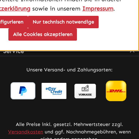
zerklärung
sowie in unserem
Impressum
.
figurieren
Nur technisch notwendige
Alle Cookies akzeptieren
Infos
Service
Unsere Versand- und Zahlungsarten:
Alle Preise inkl. gesetzl. Mehrwertsteuer zzgl.
Versandkosten
und ggf. Nachnahmegebühren, wenn