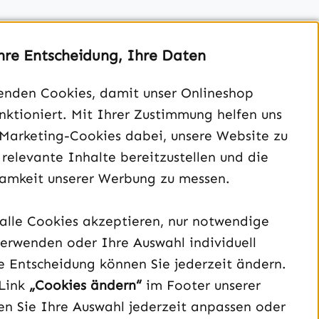
hre Entscheidung, Ihre Daten
enden Cookies, damit unser Onlineshop
unktioniert. Mit Ihrer Zustimmung helfen uns
Unterstützung und Beratung unter:
 Marketing-Cookies dabei, unsere Website zu
040 – 182 295 901
 relevante Inhalte bereitzustellen und die
Mo-Fr, 08:00 - 16:00 Uhr
amkeit unserer Werbung zu messen.
Oder über unser
Kontaktformular
.
alle Cookies akzeptieren, nur notwendige
erwenden oder Ihre Auswahl individuell
Vertrag widerrufen
e Entscheidung können Sie jederzeit ändern.
Link
„Cookies ändern“
im Footer unserer
Schau auf Instagram vorbei – öffnet in neuem Tab (exter
Sieh dir unsere TikTok-Videos an – öffnet in neuem T
Sieh dir unsere Videos auf YouTube an – öffnet i
n Sie Ihre Auswahl jederzeit anpassen oder