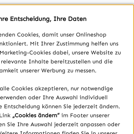
hre Entscheidung, Ihre Daten
enden Cookies, damit unser Onlineshop
unktioniert. Mit Ihrer Zustimmung helfen uns
Unterstützung und Beratung unter:
 Marketing-Cookies dabei, unsere Website zu
040 – 182 295 901
 relevante Inhalte bereitzustellen und die
Mo-Fr, 08:00 - 16:00 Uhr
amkeit unserer Werbung zu messen.
Oder über unser
Kontaktformular
.
alle Cookies akzeptieren, nur notwendige
Vertrag widerrufen
erwenden oder Ihre Auswahl individuell
e Entscheidung können Sie jederzeit ändern.
Schau auf Instagram vorbei – öffnet in neuem Tab (exter
Sieh dir unsere TikTok-Videos an – öffnet in neuem T
Sieh dir unsere Videos auf YouTube an – öffnet i
Link
„Cookies ändern“
im Footer unserer
n Sie Ihre Auswahl jederzeit anpassen oder
Weitere Informationen finden Sie in unserer