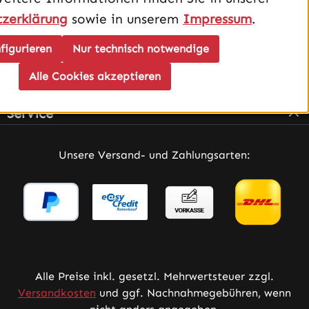
zerklärung
sowie in unserem
Impressum
.
figurieren
Nur technisch notwendige
Alle Cookies akzeptieren
Infos
Service
Unsere Versand- und Zahlungsarten:
Alle Preise inkl. gesetzl. Mehrwertsteuer zzgl.
Versandkosten
und ggf. Nachnahmegebühren, wenn