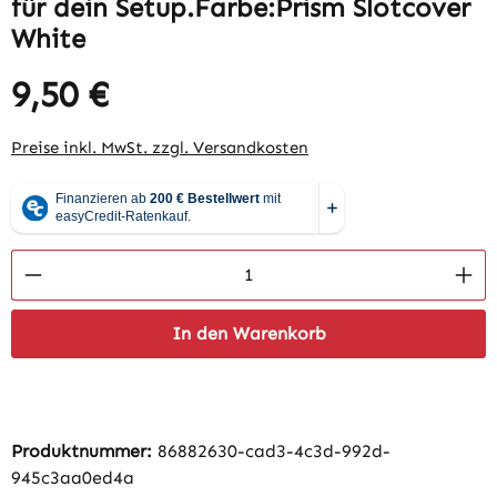
für dein Setup.Farbe:Prism Slotcover
White
9,50 €
Regulärer Preis:
Preise inkl. MwSt. zzgl. Versandkosten
Produkt Anzahl: Gib den gewünschten Wert 
In den Warenkorb
Produktnummer:
86882630-cad3-4c3d-992d-
945c3aa0ed4a