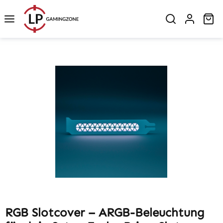
Zum Hauptinhalt springen
Wa
Bildergalerie überspringen
RGB Slotcover – ARGB-Beleuchtung