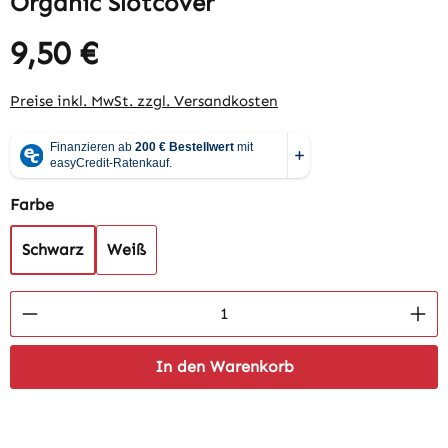
Organic Slotcover
9,50 €
Regulärer Preis:
Preise inkl. MwSt. zzgl. Versandkosten
auswählen
Farbe
Schwarz
Weiß
Produkt Anzahl: Gib den gewünschten Wert 
In den Warenkorb