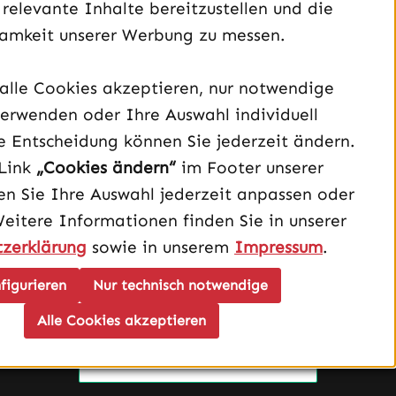
 relevante Inhalte bereitzustellen und die
amkeit unserer Werbung zu messen.
alle Cookies akzeptieren, nur notwendige
erwenden oder Ihre Auswahl individuell
Unterstützung und Beratung unter:
e Entscheidung können Sie jederzeit ändern.
040 – 182 295 901
Link
„Cookies ändern“
im Footer unserer
Mo-Fr, 08:00 - 16:00 Uhr
n Sie Ihre Auswahl jederzeit anpassen oder
Oder über unser
Kontaktformular
.
Weitere Informationen finden Sie in unserer
zerklärung
sowie in unserem
Impressum
.
Vertrag widerrufen
figurieren
Nur technisch notwendige
Schau auf Instagram vorbei – öffnet in neuem Tab (exter
Sieh dir unsere TikTok-Videos an – öffnet in neuem T
Sieh dir unsere Videos auf YouTube an – öffnet i
Alle Cookies akzeptieren