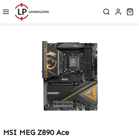
Zum Hauptinhalt springen
Wa
Bildergalerie überspringen
MSI MEG Z890 Ace