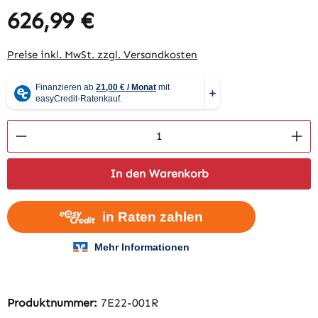
626,99 €
Regulärer Preis:
Preise inkl. MwSt. zzgl. Versandkosten
Produkt Anzahl: Gib den gewünschten Wert 
In den Warenkorb
Produktnummer:
7E22-001R