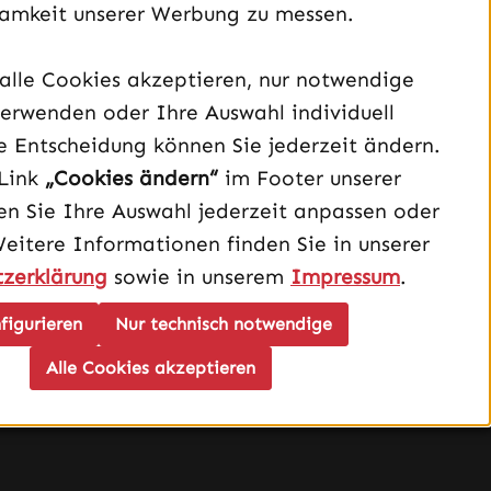
amkeit unserer Werbung zu messen.
alle Cookies akzeptieren, nur notwendige
Unterstützung und Beratung unter:
erwenden oder Ihre Auswahl individuell
040 – 182 295 901
e Entscheidung können Sie jederzeit ändern.
Mo-Fr, 08:00 - 16:00 Uhr
Link
„Cookies ändern“
im Footer unserer
Oder über unser
Kontaktformular
.
n Sie Ihre Auswahl jederzeit anpassen oder
Weitere Informationen finden Sie in unserer
Vertrag widerrufen
zerklärung
sowie in unserem
Impressum
.
figurieren
Nur technisch notwendige
Schau auf Instagram vorbei – öffnet in neuem Tab (exter
Sieh dir unsere TikTok-Videos an – öffnet in neuem T
Sieh dir unsere Videos auf YouTube an – öffnet i
Alle Cookies akzeptieren