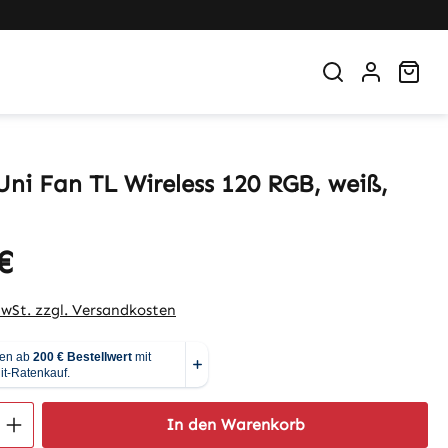
War
Uni Fan TL Wireless 120 RGB, weiß,
€
eis:
MwSt. zzgl. Versandkosten
 Anzahl: Gib den gewünschten Wert ein 
In den Warenkorb