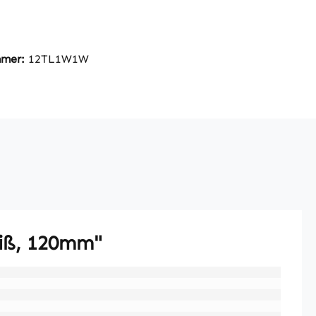
mmer:
12TL1W1W
eiß, 120mm"