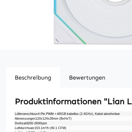
Beschreibung
Bewertungen
Produktinformationen "Lian L
Lüfteranschluss4-Pin PWM + ARGB kabellos (2.4GHz), Kabel abnehmbar
Abmessungen120x124x28mm (BxHxT)
Drehzahl200-2600rpm
Luftdurchsatz153.1m³/​h (90.1 CFM)