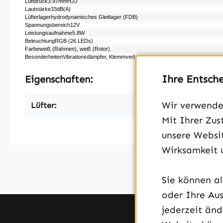
Luftdruck3.97mmH₂O
Lautstärke33dB(A)
Lüfterlagerhydrodynamisches Gleitlager (FDB)
Spannungsbereich12V
Leistungsaufnahme5.8W
BeleuchtungRGB (26 LEDs)
Farbeweiß (Rahmen), weiß (Rotor)
BesonderheitenVibrationsdämpfer, Klemmverbindung zwischen Lüftern, White Buil
Ihre Entsch
Eigenschaften:
Wir verwenden
Lüfter:
Mit Ihrer Zus
unsere Websit
Wirksamkeit 
Sie können a
oder Ihre Aus
jederzeit än