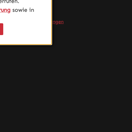
rrufen.
Service
rung
sowie in
FAQ
Produktempfehlungen
Versand