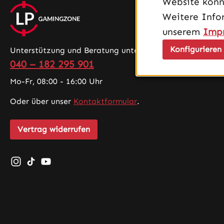
Website könn
Weitere Info
unserem
Imp
Konfigurieren
Unterstützung und Beratung unter:
040 – 182 295 901
Mo-Fr, 08:00 - 16:00 Uhr
Oder über unser
Kontaktformular
.
Vertrag widerrufen
Schau auf Instagram vorbei – öffnet in neuem Tab (exte
Sieh dir unsere TikTok-Videos an – öffnet in neuem 
Sieh dir unsere Videos auf YouTube an – öffnet