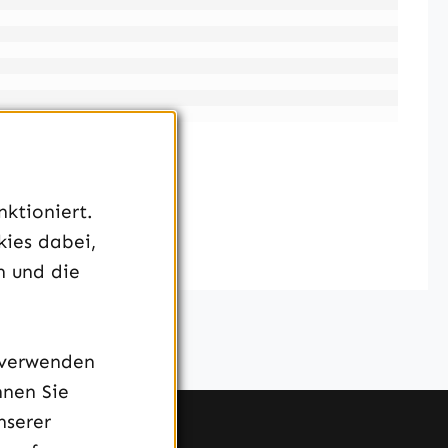
ktioniert.
kies dabei,
n und die
 verwenden
nnen Sie
nserer