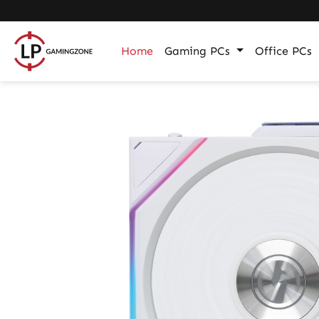
m Hauptinhalt springen
Zur Suche springen
Zur Hauptnavigation springen
Home
Gaming PCs
Office PCs
Bildergalerie überspringen