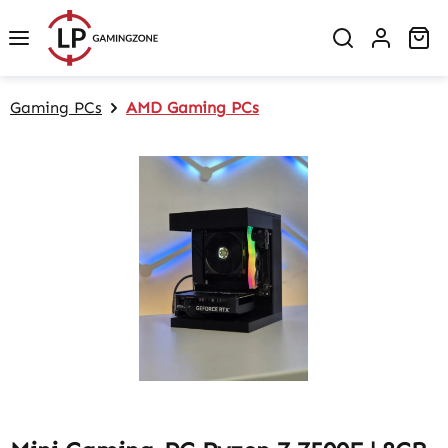
Zum Hauptinhalt springen
Wa
Gaming PCs
AMD Gaming PCs
Bildergalerie überspringen