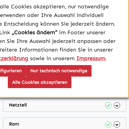
alle Cookies akzeptieren, nur notwendige
AMD Ryzen 5 7500F, 6C/12T, 3.70-5.00GHz
erwenden oder Ihre Auswahl individuell
e Entscheidung können Sie jederzeit ändern.
Ausgewählt
Link
„Cookies ändern“
im Footer unserer
n Sie Ihre Auswahl jederzeit anpassen oder
Mainboard
Weitere Informationen finden Sie in unserer
zerklärung
sowie in unserem
Impressum
.
Gehäuse
figurieren
Nur technisch notwendige
Alle Cookies akzeptieren
Grafikkarte
Netzteil
Ram