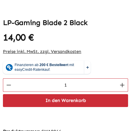
LP-Gaming Blade 2 Black
14,00 €
Regulärer Preis:
Preise inkl. MwSt. zzgl. Versandkosten
Produkt Anzahl: Gib den gewünschten Wert 
In den Warenkorb