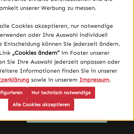
amkeit unserer Werbung zu messen.
alle Cookies akzeptieren, nur notwendige
Unterstützung und Beratung unter:
erwenden oder Ihre Auswahl individuell
040 – 182 295 901
e Entscheidung können Sie jederzeit ändern.
Mo-Fr, 08:00 - 16:00 Uhr
Link
„Cookies ändern“
im Footer unserer
n Sie Ihre Auswahl jederzeit anpassen oder
Oder über unser
Kontaktformular
.
Weitere Informationen finden Sie in unserer
zerklärung
sowie in unserem
Impressum
.
Vertrag widerrufen
figurieren
Nur technisch notwendige
Schau auf Instagram vorbei – öffnet in neuem Tab (exter
Sieh dir unsere TikTok-Videos an – öffnet in neuem T
Sieh dir unsere Videos auf YouTube an – öffnet i
Alle Cookies akzeptieren