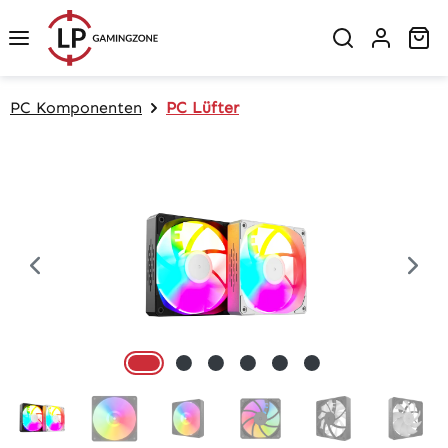
Zum Hauptinhalt springen
Wa
PC Komponenten
PC Lüfter
Bildergalerie überspringen