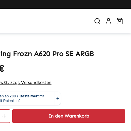
War
ing Frozn A620 Pro SE ARGB
€
eis:
MwSt. zzgl. Versandkosten
 Anzahl: Gib den gewünschten Wert ein 
In den Warenkorb