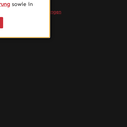
rung
sowie in
FAQ
Produktempfehlungen
Versand