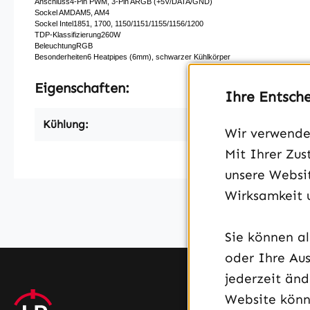
Anschluss4-Pin PWM, 3-Pin ARGB (+5V/​DATA/​GND)
Sockel AMDAM5, AM4
Sockel Intel1851, 1700, 1150/​1151/​1155/​1156/​1200
TDP-Klassifizierung260W
BeleuchtungRGB
Besonderheiten6 Heatpipes (6mm), schwarzer Kühlkörper
Eigenschaften:
Ihre Entsch
Kühlung:
Luft bis 180W TDP
Wir verwenden
Mit Ihrer Zus
unsere Websit
Wirksamkeit 
Sie können a
oder Ihre Aus
jederzeit än
Website könn