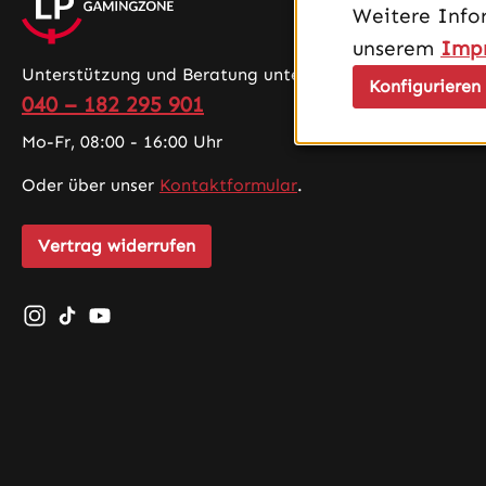
Weitere Info
unserem
Imp
Unterstützung und Beratung unter:
Konfigurieren
040 – 182 295 901
Mo-Fr, 08:00 - 16:00 Uhr
Oder über unser
Kontaktformular
.
Vertrag widerrufen
Schau auf Instagram vorbei – öffnet in neuem Tab (exte
Sieh dir unsere TikTok-Videos an – öffnet in neuem 
Sieh dir unsere Videos auf YouTube an – öffnet