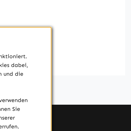
ktioniert.
kies dabei,
n und die
 verwenden
nnen Sie
nserer
rrufen.
Service