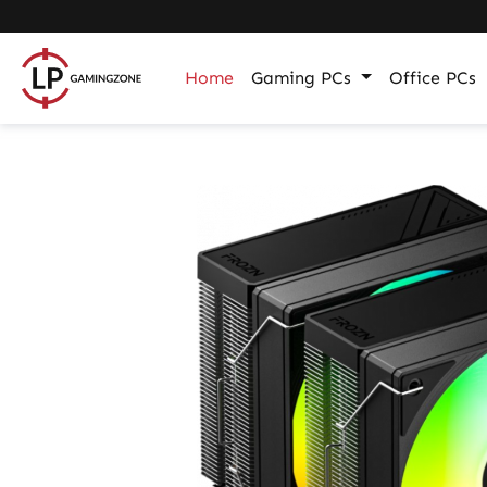
m Hauptinhalt springen
Zur Suche springen
Zur Hauptnavigation springen
Home
Gaming PCs
Office PCs
Bildergalerie überspringen