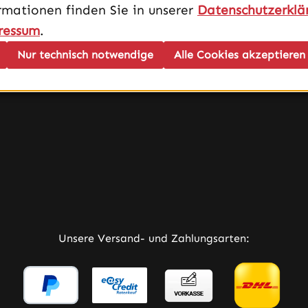
rmationen finden Sie in unserer
Datenschutzerklä
AGB
Impressum
ressum
.
Datenschutz
Nur technisch notwendige
Alle Cookies akzeptieren
Vertrag widerrufen
Cookies ändern
rner Link)
Tab (externer Link)
 in neuem Tab (externer Link)
Unsere Versand- und Zahlungsarten: