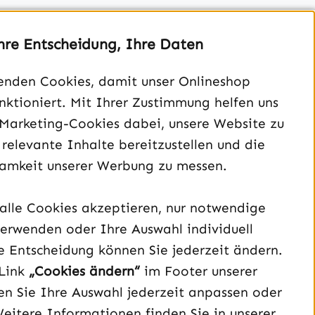
hre Entscheidung, Ihre Daten
enden Cookies, damit unser Onlineshop
unktioniert. Mit Ihrer Zustimmung helfen uns
Unterstützung und Beratung unter:
 Marketing-Cookies dabei, unsere Website zu
040 – 182 295 901
 relevante Inhalte bereitzustellen und die
Mo-Fr, 08:00 - 16:00 Uhr
amkeit unserer Werbung zu messen.
Oder über unser
Kontaktformular
.
alle Cookies akzeptieren, nur notwendige
Vertrag widerrufen
erwenden oder Ihre Auswahl individuell
e Entscheidung können Sie jederzeit ändern.
Schau auf Instagram vorbei – öffnet in neuem Tab (exter
Sieh dir unsere TikTok-Videos an – öffnet in neuem T
Sieh dir unsere Videos auf YouTube an – öffnet i
Link
„Cookies ändern“
im Footer unserer
n Sie Ihre Auswahl jederzeit anpassen oder
Weitere Informationen finden Sie in unserer