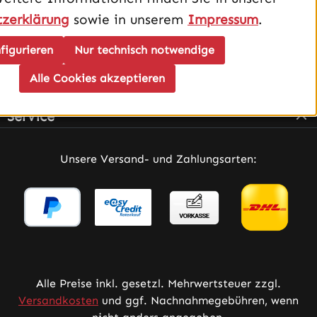
zerklärung
sowie in unserem
Impressum
.
figurieren
Nur technisch notwendige
Alle Cookies akzeptieren
Infos
Service
Unsere Versand- und Zahlungsarten:
Alle Preise inkl. gesetzl. Mehrwertsteuer zzgl.
Versandkosten
und ggf. Nachnahmegebühren, wenn