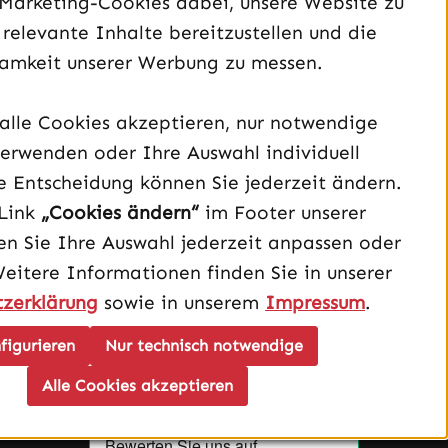
 Marketing-Cookies dabei, unsere Website zu
 relevante Inhalte bereitzustellen und die
amkeit unserer Werbung zu messen.
alle Cookies akzeptieren, nur notwendige
erwenden oder Ihre Auswahl individuell
Unterstützung und Beratung unter:
e Entscheidung können Sie jederzeit ändern.
040 – 182 295 901
Link
„Cookies ändern“
im Footer unserer
Mo-Fr, 08:00 - 16:00 Uhr
n Sie Ihre Auswahl jederzeit anpassen oder
Weitere Informationen finden Sie in unserer
Oder über unser
Kontaktformular
.
zerklärung
sowie in unserem
Impressum
.
Vertrag widerrufen
figurieren
Nur technisch notwendige
Alle Cookies akzeptieren
Schau auf Instagram vorbei – öffnet in neuem Tab (exter
Sieh dir unsere TikTok-Videos an – öffnet in neuem T
Sieh dir unsere Videos auf YouTube an – öffnet i