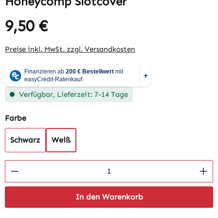
Honeycomp Slotcover
9,50 €
Regulärer Preis:
Preise inkl. MwSt. zzgl. Versandkosten
Verfügbar, Lieferzeit: 7-14 Tage
auswählen
Farbe
Schwarz
Weiß
Produkt Anzahl: Gib den gewünschten Wert 
In den Warenkorb