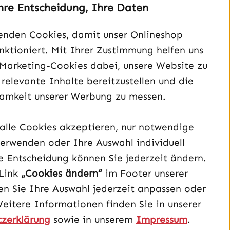
hre Entscheidung, Ihre Daten
enden Cookies, damit unser Onlineshop
Unterstützung und Beratung unter:
unktioniert. Mit Ihrer Zustimmung helfen uns
040 – 182 295 901
 Marketing-Cookies dabei, unsere Website zu
Mo-Fr, 08:00 - 16:00 Uhr
 relevante Inhalte bereitzustellen und die
Oder über unser
Kontaktformular
.
amkeit unserer Werbung zu messen.
Vertrag widerrufen
alle Cookies akzeptieren, nur notwendige
erwenden oder Ihre Auswahl individuell
Schau auf Instagram vorbei – öffnet in neuem Tab (exter
Sieh dir unsere TikTok-Videos an – öffnet in neuem T
Sieh dir unsere Videos auf YouTube an – öffnet i
e Entscheidung können Sie jederzeit ändern.
Link
„Cookies ändern“
im Footer unserer
n Sie Ihre Auswahl jederzeit anpassen oder
Weitere Informationen finden Sie in unserer
zerklärung
sowie in unserem
Impressum
.