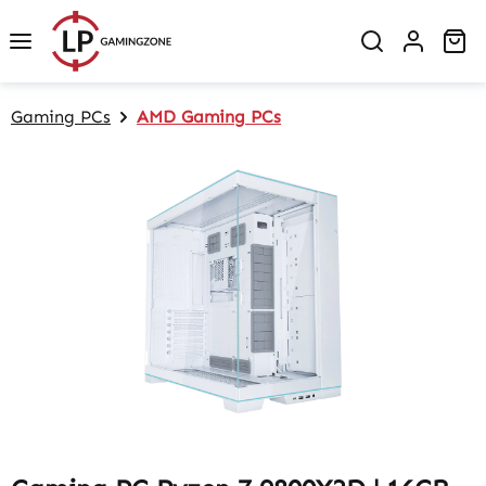
Zum Hauptinhalt springen
Wa
Gaming PCs
AMD Gaming PCs
Bildergalerie überspringen