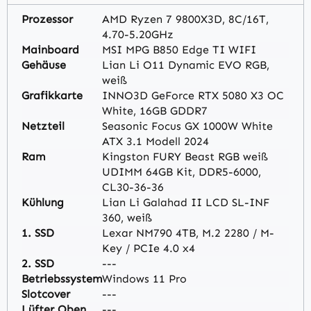
Prozessor
AMD Ryzen 7 9800X3D, 8C/16T,
4.70-5.20GHz
Mainboard
MSI MPG B850 Edge TI WIFI
Gehäuse
Lian Li O11 Dynamic EVO RGB,
weiß
Grafikkarte
INNO3D GeForce RTX 5080 X3 OC
White, 16GB GDDR7
Netzteil
Seasonic Focus GX 1000W White
ATX 3.1 Modell 2024
Ram
Kingston FURY Beast RGB weiß
UDIMM 64GB Kit, DDR5-6000,
CL30-36-36
Kühlung
Lian Li Galahad II LCD SL-INF
360, weiß
1. SSD
Lexar NM790 4TB, M.2 2280 / M-
Key / PCIe 4.0 x4
2. SSD
---
Betriebssystem
Windows 11 Pro
Slotcover
---
Lüfter Oben
---