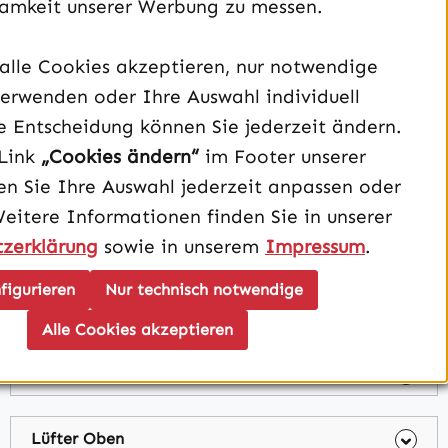
amkeit unserer Werbung zu messen.
Ram
alle Cookies akzeptieren, nur notwendige
erwenden oder Ihre Auswahl individuell
Kühlung
e Entscheidung können Sie jederzeit ändern.
Link
„Cookies ändern“
im Footer unserer
1. SSD
n Sie Ihre Auswahl jederzeit anpassen oder
Weitere Informationen finden Sie in unserer
2. SSD
zerklärung
sowie in unserem
Impressum
.
figurieren
Nur technisch notwendige
Betriebssystem
Alle Cookies akzeptieren
Slotcover
Lüfter Oben