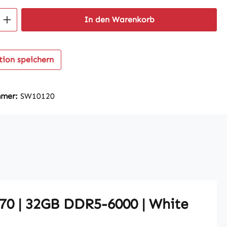
 Anzahl: Gib den gewünschten Wert ein 
In den Warenkorb
tion speichern
mmer:
SW10120
70 | 32GB DDR5-6000 | White