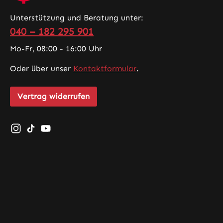
Unterstützung und Beratung unter:
040 – 182 295 901
Mo-Fr, 08:00 - 16:00 Uhr
Oder über unser
Kontaktformular
.
Vertrag widerrufen
Schau auf Instagram vorbei – öffnet in neuem Tab (exte
Sieh dir unsere TikTok-Videos an – öffnet in neuem 
Sieh dir unsere Videos auf YouTube an – öffnet