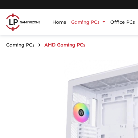
m Hauptinhalt springen
Zur Suche springen
Zur Hauptnavigation springen
Home
Gaming PCs
Office PCs
Gaming PCs
AMD Gaming PCs
Bildergalerie überspringen