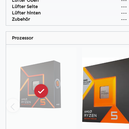
Lüfter Oben
---
Lüfter Seite
---
Lüfter hinten
---
Zubehör
---
Prozessor