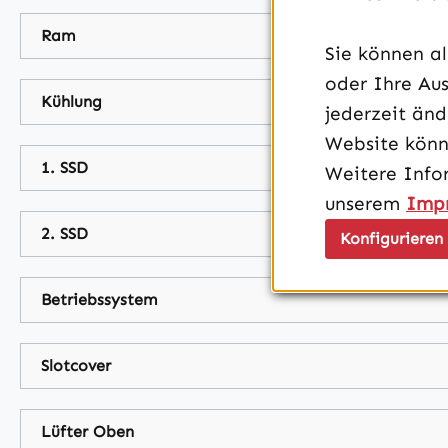
Ram
Sie können a
oder Ihre Aus
Kühlung
jederzeit än
Website könn
1. SSD
Weitere Info
unserem
Imp
2. SSD
Konfigurieren
Betriebssystem
Slotcover
Lüfter Oben