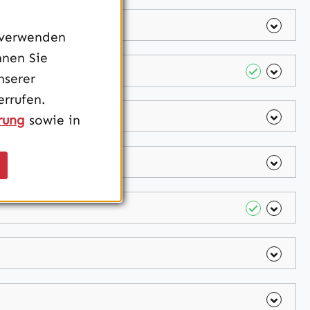
 verwenden
nnen Sie
nserer
rrufen.
rung
sowie in