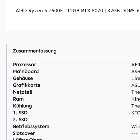
AMD Ryzen 5 7500F | 12GB RTX 5070 | 32GB DDR5-6
Zusammenfassung
Prozessor
AMD
Mainboard
ASR
Gehäuse
Lia
Grafikkarte
ASU
Netzteil
The
Ram
Kin
Kühlung
The
1. SSD
KIO
2. SSD
---
Betriebssystem
Win
Slotcover
---