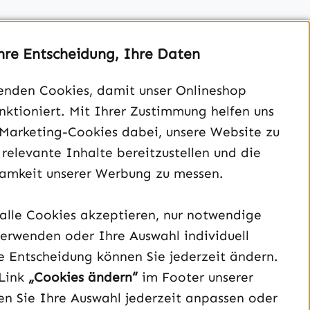
hre Entscheidung, Ihre Daten
enden Cookies, damit unser Onlineshop
unktioniert. Mit Ihrer Zustimmung helfen uns
Unterstützung und Beratung unter:
 Marketing-Cookies dabei, unsere Website zu
040 – 182 295 901
 relevante Inhalte bereitzustellen und die
Mo-Fr, 08:00 - 16:00 Uhr
amkeit unserer Werbung zu messen.
Oder über unser
Kontaktformular
.
alle Cookies akzeptieren, nur notwendige
erwenden oder Ihre Auswahl individuell
Vertrag widerrufen
e Entscheidung können Sie jederzeit ändern.
Link
„Cookies ändern“
im Footer unserer
Schau auf Instagram vorbei – öffnet in neuem Tab (exter
Sieh dir unsere TikTok-Videos an – öffnet in neuem T
Sieh dir unsere Videos auf YouTube an – öffnet i
n Sie Ihre Auswahl jederzeit anpassen oder