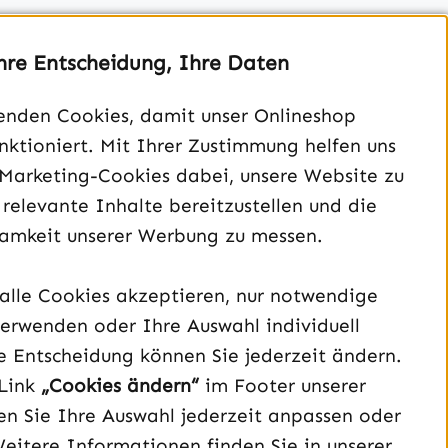
hre Entscheidung, Ihre Daten
enden Cookies, damit unser Onlineshop
unktioniert. Mit Ihrer Zustimmung helfen uns
Unterstützung und Beratung unter:
 Marketing-Cookies dabei, unsere Website zu
040 – 182 295 901
 relevante Inhalte bereitzustellen und die
Mo-Fr, 08:00 - 16:00 Uhr
amkeit unserer Werbung zu messen.
Oder über unser
Kontaktformular
.
alle Cookies akzeptieren, nur notwendige
Vertrag widerrufen
erwenden oder Ihre Auswahl individuell
e Entscheidung können Sie jederzeit ändern.
Schau auf Instagram vorbei – öffnet in neuem Tab (exter
Sieh dir unsere TikTok-Videos an – öffnet in neuem T
Sieh dir unsere Videos auf YouTube an – öffnet i
Link
„Cookies ändern“
im Footer unserer
n Sie Ihre Auswahl jederzeit anpassen oder
Weitere Informationen finden Sie in unserer