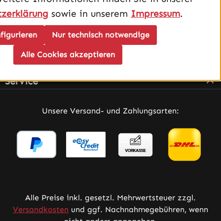
zerklärung
sowie in unserem
Impressum
.
figurieren
Nur technisch notwendige
Alle Cookies akzeptieren
Infos
Service
Unsere Versand- und Zahlungsarten:
Alle Preise inkl. gesetzl. Mehrwertsteuer zzgl.
Versandkosten
und ggf. Nachnahmegebühren, wenn