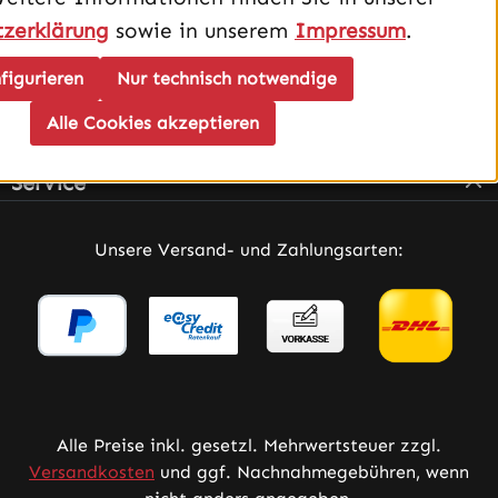
zerklärung
sowie in unserem
Impressum
.
figurieren
Nur technisch notwendige
Alle Cookies akzeptieren
Infos
Service
Unsere Versand- und Zahlungsarten:
Alle Preise inkl. gesetzl. Mehrwertsteuer zzgl.
Versandkosten
und ggf. Nachnahmegebühren, wenn