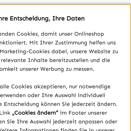
hre Entscheidung, Ihre Daten
enden Cookies, damit unser Onlineshop
unktioniert. Mit Ihrer Zustimmung helfen uns
Unterstützung und Beratung unter:
 Marketing-Cookies dabei, unsere Website zu
040 – 182 295 901
 relevante Inhalte bereitzustellen und die
Mo-Fr, 08:00 - 16:00 Uhr
amkeit unserer Werbung zu messen.
Oder über unser
Kontaktformular
.
alle Cookies akzeptieren, nur notwendige
Vertrag widerrufen
erwenden oder Ihre Auswahl individuell
e Entscheidung können Sie jederzeit ändern.
Schau auf Instagram vorbei – öffnet in neuem Tab (exter
Sieh dir unsere TikTok-Videos an – öffnet in neuem T
Sieh dir unsere Videos auf YouTube an – öffnet i
Link
„Cookies ändern“
im Footer unserer
n Sie Ihre Auswahl jederzeit anpassen oder
Weitere Informationen finden Sie in unserer