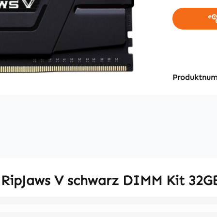
Produktnu
l RipJaws V schwarz DIMM Kit 32G