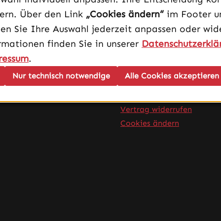
dern. Über den Link
„Cookies ändern“
im Footer u
en Sie Ihre Auswahl jederzeit anpassen oder wide
rmationen finden Sie in unserer
Datenschutzerklä
Infos
ressum
.
AGB
Nur technisch notwendige
Alle Cookies akzeptieren
Impressum
Datenschutz
Vertrag widerrufen
Cookies ändern
rner Link)
Tab (externer Link)
 in neuem Tab (externer Link)