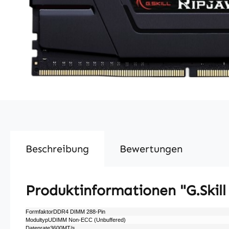
Beschreibung
Bewertungen
Produktinformationen "G.Skil
FormfaktorDDR4 DIMM 288-Pin
ModultypUDIMM Non-ECC (Unbuffered)
Datenrate3600MT/​s