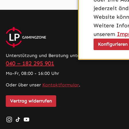
jederzeit än
Website könn
Weitere Info
unserem
Imp
Konfigurieren
Unterstützung und Beratung unter:
040 – 182 295 901
Mo-Fr, 08:00 - 16:00 Uhr
Oder über unser
Kontaktformular
.
Vertrag widerrufen
Schau auf Instagram vorbei – öffnet in neuem Tab (exte
Sieh dir unsere TikTok-Videos an – öffnet in neuem 
Sieh dir unsere Videos auf YouTube an – öffnet