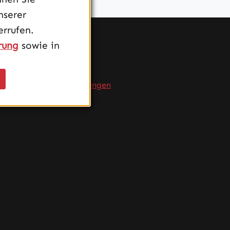
nserer
rrufen.
rung
sowie in
Service
FAQ
Produktempfehlungen
Versand