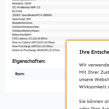
Module2x 16GB
OC-ProfileIntel XMP 2.0
ECCN/​A
JEDEC-SpezifikationPC4-28800U
Spannung1.35V
Modulhöhe42mm
GehäuseHeatspreader
Gehäusefarbeschwarz
BeleuchtungN/​A
CAS Latency (CL)16 (8.89ns)
Row-to-Column (tRCD)19 (10.56ns)
Row Precharge (tRP)19 (10.56ns)
Active-to-Precharge (tRAS)39 (21.67ns)
Ihre Entsch
Eigenschaften:
Wir verwenden
Mit Ihrer Zus
Ram:
unsere Websit
Wirksamkeit 
Sie können a
oder Ihre Aus