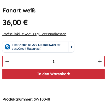
Fanart weiß
36,00 €
Regulärer Preis:
Preise inkl. MwSt. zzgl. Versandkosten
Produkt Anzahl: Gib den gewünschten Wert 
In den Warenkorb
Produktnummer:
SW10048