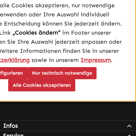
alle Cookies akzeptieren, nur notwendige
040 – 182 295 901
erwenden oder Ihre Auswahl individuell
Mo-Fr, 08:00 - 16:00 Uhr
e Entscheidung können Sie jederzeit ändern.
Oder über unser
Kontaktformular
.
Link
„Cookies ändern“
im Footer unserer
n Sie Ihre Auswahl jederzeit anpassen oder
Vertrag widerrufen
Weitere Informationen finden Sie in unserer
zerklärung
sowie in unserem
Impressum
.
Schau auf Instagram vorbei – öffnet in neuem Tab (exter
Sieh dir unsere TikTok-Videos an – öffnet in neuem T
Sieh dir unsere Videos auf YouTube an – öffnet i
figurieren
Nur technisch notwendige
Alle Cookies akzeptieren
Infos
Service