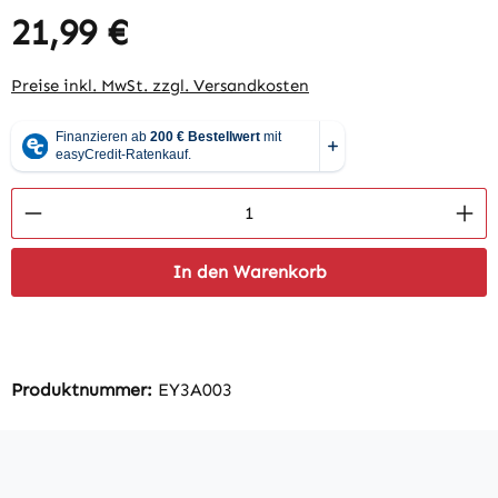
21,99 €
Regulärer Preis:
Preise inkl. MwSt. zzgl. Versandkosten
Produkt Anzahl: Gib den gewünschten Wert 
In den Warenkorb
Produktnummer:
EY3A003