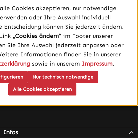
Unterstützung und Beratung unter:
alle Cookies akzeptieren, nur notwendige
040 – 182 295 901
erwenden oder Ihre Auswahl individuell
Mo-Fr, 08:00 - 16:00 Uhr
e Entscheidung können Sie jederzeit ändern.
Oder über unser
Kontaktformular
.
Link
„Cookies ändern“
im Footer unserer
n Sie Ihre Auswahl jederzeit anpassen oder
Vertrag widerrufen
Weitere Informationen finden Sie in unserer
zerklärung
sowie in unserem
Impressum
.
Schau auf Instagram vorbei – öffnet in neuem Tab (exter
Sieh dir unsere TikTok-Videos an – öffnet in neuem T
Sieh dir unsere Videos auf YouTube an – öffnet i
figurieren
Nur technisch notwendige
Alle Cookies akzeptieren
Infos