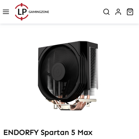
Zum Hauptinhalt springen
Wa
Bildergalerie überspringen
ENDORFY Spartan 5 Max