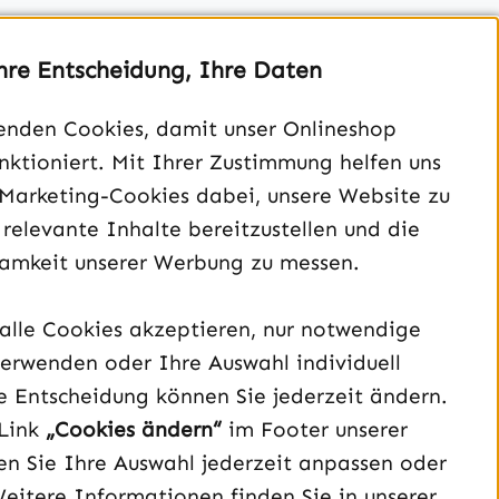
hre Entscheidung, Ihre Daten
enden Cookies, damit unser Onlineshop
unktioniert. Mit Ihrer Zustimmung helfen uns
Unterstützung und Beratung unter:
 Marketing-Cookies dabei, unsere Website zu
040 – 182 295 901
 relevante Inhalte bereitzustellen und die
Mo-Fr, 08:00 - 16:00 Uhr
amkeit unserer Werbung zu messen.
Oder über unser
Kontaktformular
.
alle Cookies akzeptieren, nur notwendige
Vertrag widerrufen
erwenden oder Ihre Auswahl individuell
e Entscheidung können Sie jederzeit ändern.
Schau auf Instagram vorbei – öffnet in neuem Tab (exter
Sieh dir unsere TikTok-Videos an – öffnet in neuem T
Sieh dir unsere Videos auf YouTube an – öffnet i
Link
„Cookies ändern“
im Footer unserer
n Sie Ihre Auswahl jederzeit anpassen oder
Weitere Informationen finden Sie in unserer