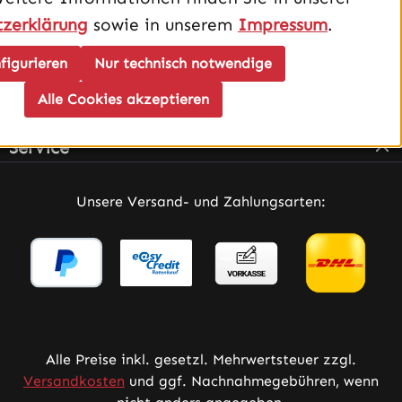
zerklärung
sowie in unserem
Impressum
.
figurieren
Nur technisch notwendige
Alle Cookies akzeptieren
Infos
Service
Unsere Versand- und Zahlungsarten:
Alle Preise inkl. gesetzl. Mehrwertsteuer zzgl.
Versandkosten
und ggf. Nachnahmegebühren, wenn