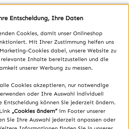
hre Entscheidung, Ihre Daten
enden Cookies, damit unser Onlineshop
unktioniert. Mit Ihrer Zustimmung helfen uns
Unterstützung und Beratung unter:
 Marketing-Cookies dabei, unsere Website zu
040 – 182 295 901
 relevante Inhalte bereitzustellen und die
Mo-Fr, 08:00 - 16:00 Uhr
amkeit unserer Werbung zu messen.
Oder über unser
Kontaktformular
.
alle Cookies akzeptieren, nur notwendige
Vertrag widerrufen
erwenden oder Ihre Auswahl individuell
e Entscheidung können Sie jederzeit ändern.
Schau auf Instagram vorbei – öffnet in neuem Tab (exter
Sieh dir unsere TikTok-Videos an – öffnet in neuem T
Sieh dir unsere Videos auf YouTube an – öffnet i
Link
„Cookies ändern“
im Footer unserer
n Sie Ihre Auswahl jederzeit anpassen oder
Weitere Informationen finden Sie in unserer