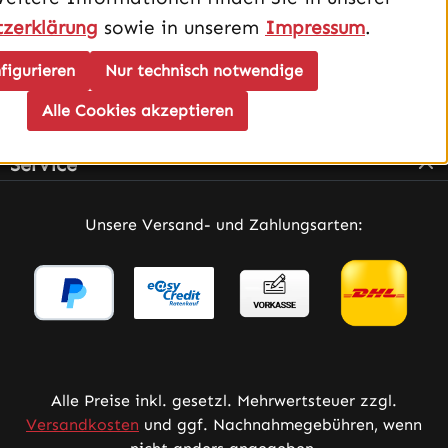
zerklärung
sowie in unserem
Impressum
.
figurieren
Nur technisch notwendige
Alle Cookies akzeptieren
Infos
Service
Unsere Versand- und Zahlungsarten:
Alle Preise inkl. gesetzl. Mehrwertsteuer zzgl.
Versandkosten
und ggf. Nachnahmegebühren, wenn