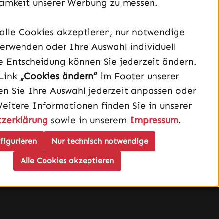
amkeit unserer Werbung zu messen.
alle Cookies akzeptieren, nur notwendige
Unterstützung und Beratung unter:
erwenden oder Ihre Auswahl individuell
040 – 182 295 901
e Entscheidung können Sie jederzeit ändern.
Mo-Fr, 08:00 - 16:00 Uhr
Link
„Cookies ändern“
im Footer unserer
Oder über unser
Kontaktformular
.
n Sie Ihre Auswahl jederzeit anpassen oder
Weitere Informationen finden Sie in unserer
Vertrag widerrufen
zerklärung
sowie in unserem
Impressum
.
figurieren
Nur technisch notwendige
Schau auf Instagram vorbei – öffnet in neuem Tab (exter
Sieh dir unsere TikTok-Videos an – öffnet in neuem T
Sieh dir unsere Videos auf YouTube an – öffnet i
Alle Cookies akzeptieren