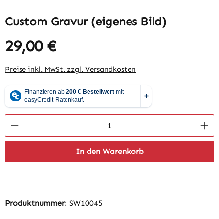
Custom Gravur (eigenes Bild)
29,00 €
Regulärer Preis:
Preise inkl. MwSt. zzgl. Versandkosten
Produkt Anzahl: Gib den gewünschten Wert 
In den Warenkorb
Produktnummer:
SW10045