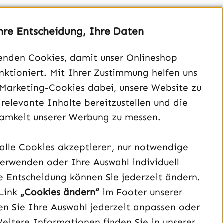
hre Entscheidung, Ihre Daten
enden Cookies, damit unser Onlineshop
unktioniert. Mit Ihrer Zustimmung helfen uns
Unterstützung und Beratung unter:
 Marketing-Cookies dabei, unsere Website zu
040 – 182 295 901
 relevante Inhalte bereitzustellen und die
Mo-Fr, 08:00 - 16:00 Uhr
amkeit unserer Werbung zu messen.
Oder über unser
Kontaktformular
.
alle Cookies akzeptieren, nur notwendige
Vertrag widerrufen
erwenden oder Ihre Auswahl individuell
e Entscheidung können Sie jederzeit ändern.
Schau auf Instagram vorbei – öffnet in neuem Tab (exter
Sieh dir unsere TikTok-Videos an – öffnet in neuem T
Sieh dir unsere Videos auf YouTube an – öffnet i
Link
„Cookies ändern“
im Footer unserer
n Sie Ihre Auswahl jederzeit anpassen oder
Weitere Informationen finden Sie in unserer