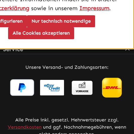
zerklärung
sowie in unserem
Impressum
.
figurieren
Nur technisch notwendige
Alle Cookies akzeptieren
Infos
Service
Unsere Versand- und Zahlungsarten:
Alle Preise inkl. gesetzl. Mehrwertsteuer zzgl.
Versandkosten
und ggf. Nachnahmegebühren, wenn