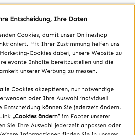
hre Entscheidung, Ihre Daten
enden Cookies, damit unser Onlineshop
unktioniert. Mit Ihrer Zustimmung helfen uns
Unterstützung und Beratung unter:
 Marketing-Cookies dabei, unsere Website zu
040 – 182 295 901
 relevante Inhalte bereitzustellen und die
Mo-Fr, 08:00 - 16:00 Uhr
amkeit unserer Werbung zu messen.
Oder über unser
Kontaktformular
.
alle Cookies akzeptieren, nur notwendige
Vertrag widerrufen
erwenden oder Ihre Auswahl individuell
e Entscheidung können Sie jederzeit ändern.
Schau auf Instagram vorbei – öffnet in neuem Tab (exter
Sieh dir unsere TikTok-Videos an – öffnet in neuem T
Sieh dir unsere Videos auf YouTube an – öffnet i
Link
„Cookies ändern“
im Footer unserer
n Sie Ihre Auswahl jederzeit anpassen oder
Weitere Informationen finden Sie in unserer