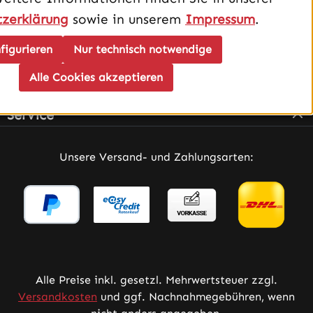
zerklärung
sowie in unserem
Impressum
.
figurieren
Nur technisch notwendige
Alle Cookies akzeptieren
Infos
Service
Unsere Versand- und Zahlungsarten:
Alle Preise inkl. gesetzl. Mehrwertsteuer zzgl.
Versandkosten
und ggf. Nachnahmegebühren, wenn