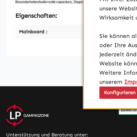
BesonderheitenAudio+solid capacitors, Diagnostic LED (LED-Indikatoren), I/​O-Blen
unsere Websit
Eigenschaften:
Wirksamkeit 
Mainboard :
Sie können a
oder Ihre Aus
jederzeit än
Website könn
Weitere Info
unserem
Imp
Konfigurieren
Unterstützung und Beratung unter: