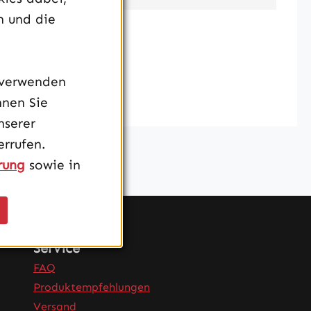
n und die
 verwenden
nnen Sie
nserer
rrufen.
rung
sowie in
Service
FAQ
Produktempfehlungen
Versand