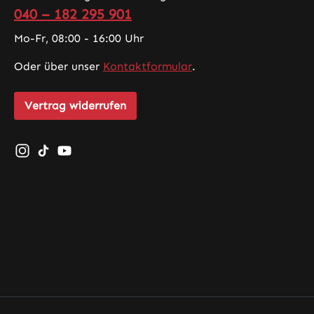
040 – 182 295 901
Mo-Fr, 08:00 - 16:00 Uhr
Oder über unser
Kontaktformular
.
Vertrag widerrufen
Schau auf Instagram vorbei – öffnet in neuem Tab (exte
Sieh dir unsere TikTok-Videos an – öffnet in neuem 
Sieh dir unsere Videos auf YouTube an – öffnet