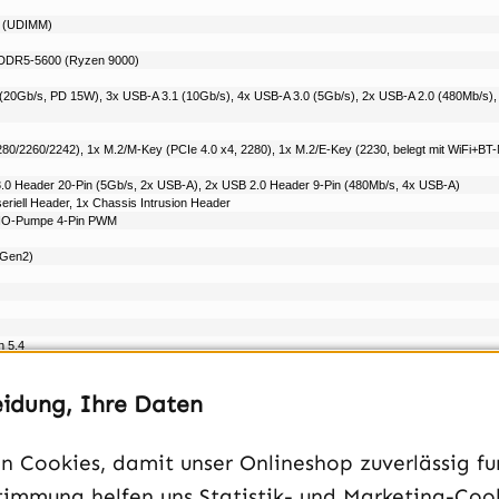
B (UDIMM)
 DDR5-5600 (Ryzen 9000)
20Gb/​s, PD 15W), 3x USB-A 3.1 (10Gb/​s), 4x USB-A 3.0 (5Gb/​s), 2x USB-A 2.0 (480Mb/​s)
80/​2260/​2242), 1x M.2/​M-Key (PCIe 4.0 x4, 2280), 1x M.2/​E-Key (2230, belegt mit WiFi+BT
0 Header 20-Pin (5Gb/​s, 2x USB-A), 2x USB 2.0 Header 9-Pin (480Mb/​s, 4x USB-A)
riell Header, 1x Chassis Intrusion Header
 AIO-Pumpe 4-Pin PWM
 Gen2)
h 5.4
eidung, Ihre Daten
 Cookies, damit unser Onlineshop zuverlässig fun
timmung helfen uns Statistik- und Marketing-Coo