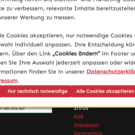
de integriert, 4x M.2-Passivkühler
e zu verbessern, relevante Inhalte bereitzustelle
unserer Werbung zu messen.
AM5 High ATX
lle Cookies akzeptieren, nur notwendige Cookies
wahl individuell anpassen. Ihre Entscheidung kö
dern. Über den Link
„Cookies ändern“
im Footer u
en Sie Ihre Auswahl jederzeit anpassen oder wide
rmationen finden Sie in unserer
Datenschutzerklä
ressum
.
Nur technisch notwendige
Alle Cookies akzeptieren
Infos
AGB
Impressum
Datenschutz