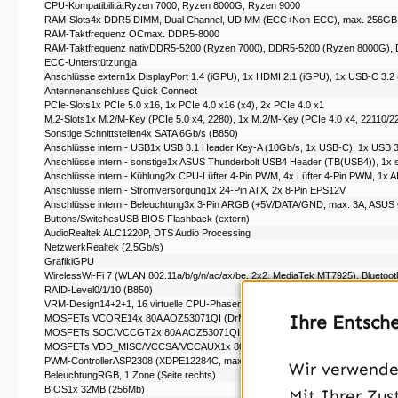
CPU-KompatibilitätRyzen 7000,
Ryzen 8000G,
Ryzen 9000
RAM-Slots4x DDR5 DIMM, Dual Channel, UDIMM (ECC+Non-ECC), max. 256G
RAM-Taktfrequenz OCmax. DDR5-8000
RAM-Taktfrequenz nativDDR5-5200 (Ryzen 7000), DDR5-5200 (Ryzen 8000G),
ECC-Unterstützungja
Anschlüsse extern1x DisplayPort 1.4 (iGPU), 1x HDMI 2.1 (iGPU), 1x USB-C 3.2 (
Antennenanschluss Quick Connect
PCIe-Slots1x PCIe 5.0 x16, 1x PCIe 4.0 x16 (x4), 2x PCIe 4.0 x1
M.2-Slots1x M.2/​M-Key (PCIe 5.0 x4, 2280), 1x M.2/​M-Key (PCIe 4.0 x4, 22110/​22
Sonstige Schnittstellen4x SATA 6Gb/s (B850)
Anschlüsse intern - USB1x USB 3.1 Header Key-A (10Gb/​s, 1x USB-C), 1x USB 3.
Anschlüsse intern - sonstige1x ASUS Thunderbolt USB4 Header (TB(USB4)), 1x se
Anschlüsse intern - Kühlung2x CPU-Lüfter 4-Pin PWM, 4x Lüfter 4-Pin PWM, 1x
Anschlüsse intern - Stromversorgung1x 24-Pin ATX, 2x 8-Pin EPS12V
Anschlüsse intern - Beleuchtung3x 3-Pin ARGB (+5V/​DATA/​GND, max. 3A, ASUS
Buttons/SwitchesUSB BIOS Flashback (extern)
AudioRealtek ALC1220P, DTS Audio Processing
NetzwerkRealtek (2.5Gb/​s)
GrafikiGPU
WirelessWi-Fi 7 (WLAN 802.11a/​b/​g/​n/​ac/​ax/​be, 2x2, MediaTek MT7925), Bluetoot
RAID-Level0/​1/​10 (B850)
VRM-Design14+2+1, 16 virtuelle CPU-Phasen (2x7+2)
Ihre Entsch
MOSFETs VCORE14x 80A AOZ53071QI (DrMOS)
MOSFETs SOC/VCCGT2x 80A AOZ53071QI (DrMOS)
MOSFETs VDD_MISC/VCCSA/VCCAUX1x 80A AOZ53071QI (DrMOS)
PWM-ControllerASP2308 (XDPE12284C, max. 8 Phasen)
Wir verwenden
BeleuchtungRGB, 1 Zone (Seite rechts)
BIOS1x 32MB (256Mb)
Mit Ihrer Zus