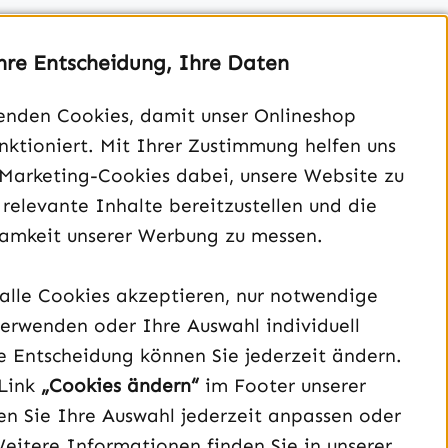
hre Entscheidung, Ihre Daten
enden Cookies, damit unser Onlineshop
unktioniert. Mit Ihrer Zustimmung helfen uns
Unterstützung und Beratung unter:
 Marketing-Cookies dabei, unsere Website zu
040 – 182 295 901
 relevante Inhalte bereitzustellen und die
Mo-Fr, 08:00 - 16:00 Uhr
amkeit unserer Werbung zu messen.
Oder über unser
Kontaktformular
.
alle Cookies akzeptieren, nur notwendige
Vertrag widerrufen
erwenden oder Ihre Auswahl individuell
e Entscheidung können Sie jederzeit ändern.
Schau auf Instagram vorbei – öffnet in neuem Tab (exter
Sieh dir unsere TikTok-Videos an – öffnet in neuem T
Sieh dir unsere Videos auf YouTube an – öffnet i
Link
„Cookies ändern“
im Footer unserer
n Sie Ihre Auswahl jederzeit anpassen oder
Weitere Informationen finden Sie in unserer