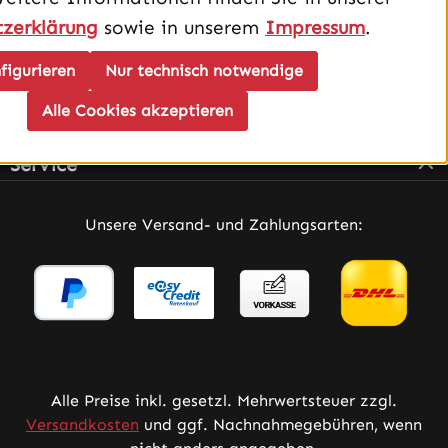
zerklärung
sowie in unserem
Impressum
.
figurieren
Nur technisch notwendige
Alle Cookies akzeptieren
Infos
Service
Unsere Versand- und Zahlungsarten:
Alle Preise inkl. gesetzl. Mehrwertsteuer zzgl.
Versandkosten
und ggf. Nachnahmegebühren, wenn