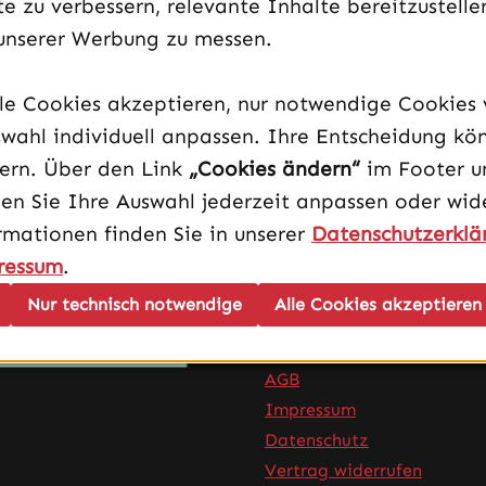
e zu verbessern, relevante Inhalte bereitzustelle
unserer Werbung zu messen.
 AM5 High ATX white, AM5 Low ATX
lle Cookies akzeptieren, nur notwendige Cookies
wahl individuell anpassen. Ihre Entscheidung kö
dern. Über den Link
„Cookies ändern“
im Footer u
en Sie Ihre Auswahl jederzeit anpassen oder wide
rmationen finden Sie in unserer
Datenschutzerklä
ressum
.
Nur technisch notwendige
Alle Cookies akzeptieren
Infos
AGB
Impressum
Datenschutz
Vertrag widerrufen