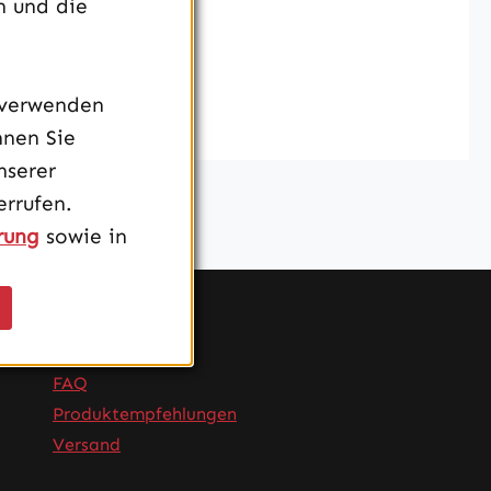
n und die
 verwenden
nnen Sie
nserer
rrufen.
rung
sowie in
Service
FAQ
Produktempfehlungen
Versand