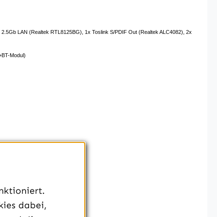
45 2.5Gb LAN (Realtek RTL8125BG), 1x Toslink S/​PDIF Out (Realtek ALC4082), 2x
i+BT-Modul)
ktioniert.
Way-CrossFireX (x16/​x4)
kies dabei,