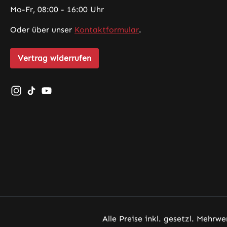
Mo-Fr, 08:00 - 16:00 Uhr
Oder über unser
Kontaktformular
.
Vertrag widerrufen
Schau auf Instagram vorbei – öffnet in neuem Tab (exte
Sieh dir unsere TikTok-Videos an – öffnet in neuem 
Sieh dir unsere Videos auf YouTube an – öffnet
Alle Preise inkl. gesetzl. Mehrwe