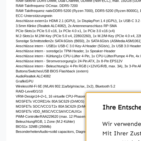
RAM-Slots4x DDR5 DIMM, Dual Channel, UDIMM (Non-ECC), max. 192GB (UD
RAM-Taktfrequenz OCmax. DDR5-7200
RAM-Taktfrequenz nativDDR5-5200 (Ryzen 7000), DDR5-5200 (Ryzen 8000G),
ECC-Unterstützungnein
Anschlüsse extern1x HDMI 2.1 (iGPU), 1x DisplayPort 1.4 (iGPU), 1x USB-C 3.2 (
3.5mm Klinke (Realtek ALC4082), 2x Antennenanschluss RP-SMA
PCIe-Slots1x PCIe 5.0 x16, 1x PCIe 4.0 x1, 1x PCIe 3.0 x16 (x4)
M.2-Slots1x M.2/​M-Key (PCIe 5.0 x4, 2280/​2260), 1x M.2/​M-Key (PCIe 4.0 x4, 228
Sonstige Schnittstellen2x SATA 6Gb/s (B650), 2x SATA 6Gb/s (ASMedia ASM1061
Anschlüsse intern - USB1x USB-C 3.0 Key-A Header (5Gb/​s), 2x USB 3.0 Header 
Anschlüsse intern - sonstige1x TPM-Header, 1x Speaker-Header
Anschlüsse intern - Kühlung1x CPU-Lüfter 4-Pin, 1x CPU-Lüfter/​Pumpe 4-Pin, 4x 
Anschlüsse intern - Stromversorgung1x 24-Pin ATX, 2x 8-Pin EPS12V
Anschlüsse intern - Beleuchtung1x 4-Pin RGB (+12V/​G/​R/​B, max. 3A), 3x 3-Pin
Buttons/SwitchesUSB BIOS Flashback (extern)
AudioRealtek ALC4082
GrafikiGPU
WirelessWi-Fi 6E (WLAN 802.11a/​b/​g/​n/​ac/​ax, 2x2), Bluetooth 5.2
RAID-Level0/​1/​10
VRM-Design14+2+1, 16 virtuelle CPU-Phasen (2x7+2), 9 reale CPU-Phasen (7+2
MOSFETs VCORE14x 80A SiC629 (DrMOS)
Ihre Entsch
MOSFETs SOC/VCCGT2x 80A SiC629 (DrMOS)
MOSFETs VDD_MISC/VCCSA/VCCAUX1x
PWM-ControllerRAA229620 (max. 12 Phasen)
BeleuchtungRGB, 1 Zone (M.2-Kühler)
Wir verwenden
BIOS1x 32MB (256Mb)
BesonderheitenAudio+solid capacitors, Diagnostic LED (LED-Indikatoren), I/​O-Ble
Mit Ihrer Zus