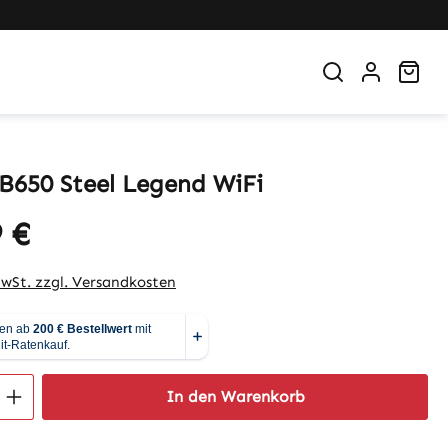
War
B650 Steel Legend WiFi
 €
eis:
MwSt. zzgl. Versandkosten
 Anzahl: Gib den gewünschten Wert ein 
In den Warenkorb