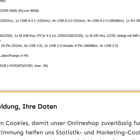
IMM)
 DDR5-5600 (Ryzen 9000)
20Gb/​s), 1x USB-A 3.1 (10Gb/​s), 4x USB-A 3.0 (5Gb/​s), 4x USB-A 2.0 (480Mb/​s), 1x RJ-
0/​2260), 1x M.2/​M-Key (PCIe 4.0 x4, 2280/​2260/​2230), 1x M.2/​E-Key (2230, belegt mit WiF
)
20-Pin (5Gb/​s, 4x USB 3.0), 2x USB 2.0 Header 9-Pin (480Mb/​s, 4x USB 2.0)
Lüfter/​Pumpe 4-Pin
 ARGB (+5V/​DATA/​GND, max. 3A)
)
eidung, Ihre Daten
 Cookies, damit unser Onlineshop zuverlässig fun
nde integriert, White Build-kompatibel (PCB weiß), 3x M.2-Passivkühler, unterstützt AMD 2-
timmung helfen uns Statistik- und Marketing-Coo