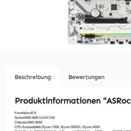
Beschreibung
Bewertungen
Produktinformationen "ASRoc
FormfaktorATX
SockelAMD AM5 (LGA1718)
ChipsatzAMD B650
CPU-Kompatibilität Ryzen 7000,
Ryzen 8000G,
Ryzen 9000