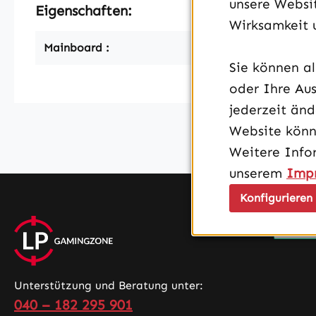
unsere Websit
Eigenschaften:
Wirksamkeit 
Mainboard :
AM5 High ATX,
Sie können a
oder Ihre Aus
jederzeit än
Website könn
Weitere Info
unserem
Imp
Konfigurieren
Unterstützung und Beratung unter:
040 – 182 295 901