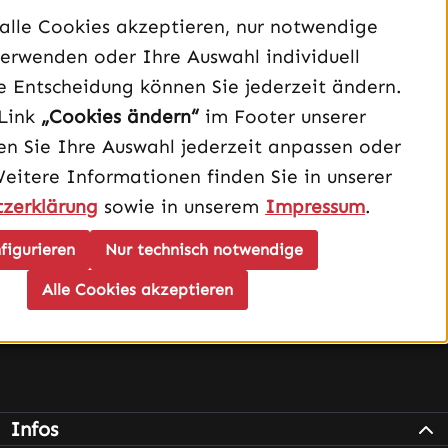
Unterstützung und Beratung unter:
alle Cookies akzeptieren, nur notwendige
040 – 182 295 901
erwenden oder Ihre Auswahl individuell
Mo-Fr, 08:00 - 16:00 Uhr
e Entscheidung können Sie jederzeit ändern.
Oder über unser
Kontaktformular
.
Link
„Cookies ändern“
im Footer unserer
n Sie Ihre Auswahl jederzeit anpassen oder
Vertrag widerrufen
Weitere Informationen finden Sie in unserer
zerklärung
sowie in unserem
Impressum
.
Schau auf Instagram vorbei – öffnet in neuem Tab (exter
Sieh dir unsere TikTok-Videos an – öffnet in neuem T
Sieh dir unsere Videos auf YouTube an – öffnet i
figurieren
Nur technisch notwendige
Alle Cookies akzeptieren
Infos