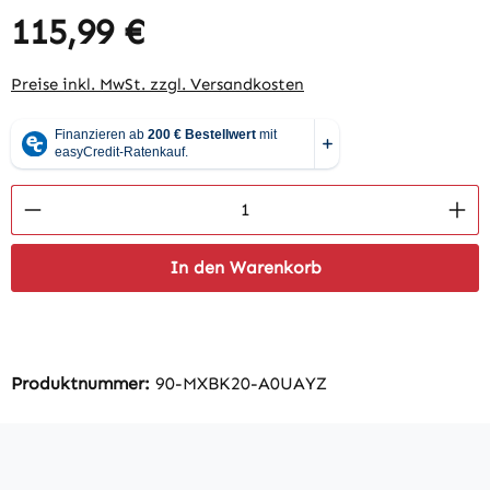
115,99 €
Regulärer Preis:
Preise inkl. MwSt. zzgl. Versandkosten
Produkt Anzahl: Gib den gewünschten Wert 
In den Warenkorb
Produktnummer:
90-MXBK20-A0UAYZ