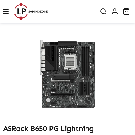
Zum Hauptinhalt springen
Wa
Bildergalerie überspringen
ASRock B650 PG Lightning