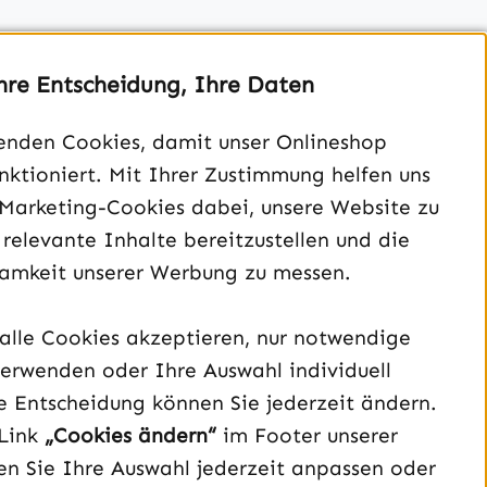
hre Entscheidung, Ihre Daten
enden Cookies, damit unser Onlineshop
unktioniert. Mit Ihrer Zustimmung helfen uns
Unterstützung und Beratung unter:
 Marketing-Cookies dabei, unsere Website zu
040 – 182 295 901
 relevante Inhalte bereitzustellen und die
Mo-Fr, 08:00 - 16:00 Uhr
amkeit unserer Werbung zu messen.
Oder über unser
Kontaktformular
.
alle Cookies akzeptieren, nur notwendige
erwenden oder Ihre Auswahl individuell
Vertrag widerrufen
e Entscheidung können Sie jederzeit ändern.
Link
„Cookies ändern“
im Footer unserer
Schau auf Instagram vorbei – öffnet in neuem Tab (exter
Sieh dir unsere TikTok-Videos an – öffnet in neuem T
Sieh dir unsere Videos auf YouTube an – öffnet i
n Sie Ihre Auswahl jederzeit anpassen oder