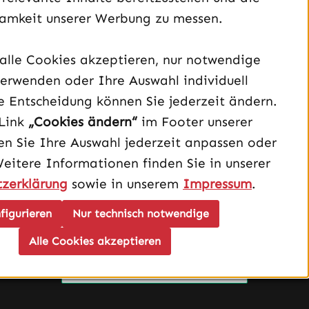
amkeit unserer Werbung zu messen.
alle Cookies akzeptieren, nur notwendige
Unterstützung und Beratung unter:
erwenden oder Ihre Auswahl individuell
040 – 182 295 901
e Entscheidung können Sie jederzeit ändern.
Mo-Fr, 08:00 - 16:00 Uhr
Link
„Cookies ändern“
im Footer unserer
n Sie Ihre Auswahl jederzeit anpassen oder
Oder über unser
Kontaktformular
.
Weitere Informationen finden Sie in unserer
zerklärung
sowie in unserem
Impressum
.
Vertrag widerrufen
figurieren
Nur technisch notwendige
Schau auf Instagram vorbei – öffnet in neuem Tab (exter
Sieh dir unsere TikTok-Videos an – öffnet in neuem T
Sieh dir unsere Videos auf YouTube an – öffnet i
Alle Cookies akzeptieren