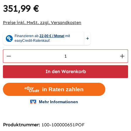
351,99 €
Regulärer Preis:
Preise inkl. MwSt. zzgl. Versandkosten
Produkt Anzahl: Gib den gewünschten Wert 
In den Warenkorb
Produktnummer:
100-100000651POF