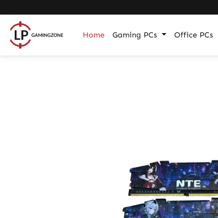
m Hauptinhalt springen
Zur Suche springen
Zur Hauptnavigation springen
Home
Gaming PCs
Office PCs
Bildergalerie überspringen