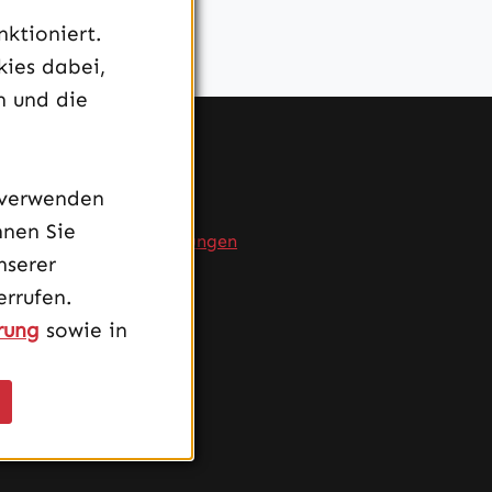
ktioniert.
kies dabei,
n und die
Service
 verwenden
FAQ
nnen Sie
Produktempfehlungen
nserer
Versand
rrufen.
rung
sowie in