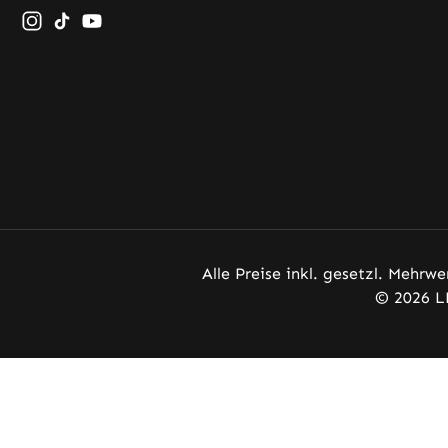
Schau auf Instagram vorbei – öffnet in neuem Tab (exte
Sieh dir unsere TikTok-Videos an – öffnet in neuem 
Sieh dir unsere Videos auf YouTube an – öffnet
Alle Preise inkl. gesetzl. Mehrwe
© 2026 L