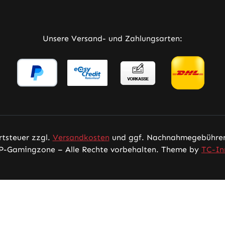
rner Link)
Tab (externer Link)
 in neuem Tab (externer Link)
Unsere Versand- und Zahlungsarten:
rtsteuer zzgl.
Versandkosten
und ggf. Nachnahmegebühren,
P-Gamingzone – Alle Rechte vorbehalten. Theme by
TC-In