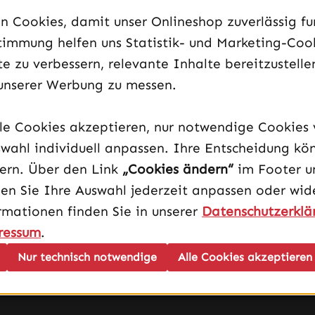
 Cookies, damit unser Onlineshop zuverlässig fun
timmung helfen uns Statistik- und Marketing-Coo
e zu verbessern, relevante Inhalte bereitzustelle
unserer Werbung zu messen.
Infos
lle Cookies akzeptieren, nur notwendige Cookies
AGB
wahl individuell anpassen. Ihre Entscheidung kö
Impressum
dern. Über den Link
„Cookies ändern“
im Footer u
Datenschutz
en Sie Ihre Auswahl jederzeit anpassen oder wide
Vertrag widerrufen
rmationen finden Sie in unserer
Datenschutzerklä
Cookies ändern
ressum
.
Nur technisch notwendige
Alle Cookies akzeptieren