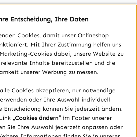
hre Entscheidung, Ihre Daten
enden Cookies, damit unser Onlineshop
unktioniert. Mit Ihrer Zustimmung helfen uns
Unterstützung und Beratung unter:
 Marketing-Cookies dabei, unsere Website zu
040 – 182 295 901
 relevante Inhalte bereitzustellen und die
Mo-Fr, 08:00 - 16:00 Uhr
amkeit unserer Werbung zu messen.
Oder über unser
Kontaktformular
.
alle Cookies akzeptieren, nur notwendige
Vertrag widerrufen
erwenden oder Ihre Auswahl individuell
e Entscheidung können Sie jederzeit ändern.
Schau auf Instagram vorbei – öffnet in neuem Tab (exter
Sieh dir unsere TikTok-Videos an – öffnet in neuem T
Sieh dir unsere Videos auf YouTube an – öffnet i
Link
„Cookies ändern“
im Footer unserer
n Sie Ihre Auswahl jederzeit anpassen oder
Weitere Informationen finden Sie in unserer