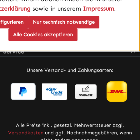
zerklärung
sowie in unserem
Impressum
.
figurieren
Nur technisch notwendige
Alle Cookies akzeptieren
Infos
Service
Unsere Versand- und Zahlungsarten:
Alle Preise inkl. gesetzl. Mehrwertsteuer zzgl.
Versandkosten
und ggf. Nachnahmegebühren, wenn